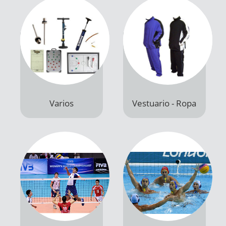
Varios
Vestuario - Ropa
Productos
Productos
Voleibol
Water polo