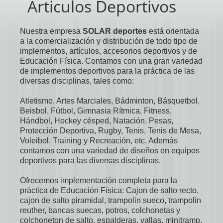
a la comercialización y distribución de todo tipo de
implementos, artículos, accesorios deportivos y de
Educación Física. Contamos con una gran variedad
de implementos deportivos para la práctica de las
diversas disciplinas, tales como:
Atletismo, Artes Marciales, Bádminton, Básquetbol,
Beisbol, Fútbol, Gimnasia Rítmica, Fitness,
Hándbol, Hockey césped, Natación, Pesas,
Protección Deportiva, Rugby, Tenis, Tenis de Mesa,
Voleibol, Training y Recreación, etc. Además
contamos con una variedad de diseños en equipos
deportivos para las diversas disciplinas.
Ofrecemos implementación completa para la
práctica de Educación Física: Cajon de salto recto,
cajon de salto piramidal, trampolin sueco, trampolin
reuther, bancas suecas, potros, colchonetas y
colchoneton de salto, espalderas, vallas, minitramp,
barras, etc. También suministramos las estructuras
para la práctica de los diversos deportes, como
arcos de futbol, baby futbol, futbolito, hándbol,