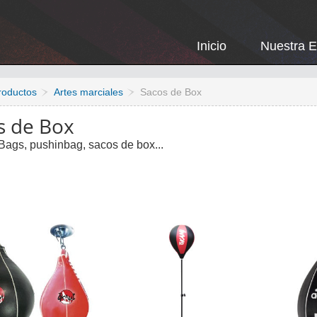
Inicio
Nuestra 
roductos
Artes marciales
Sacos de Box
s de Box
Bags, pushinbag, sacos de box...