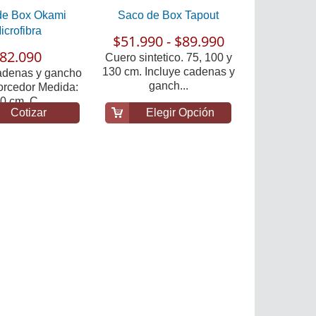
de Box Okami
Saco de Box Tapout
icrofibra
$51.990 - $89.990
82.090
Cuero sintetico. 75, 100 y
130 cm. Incluye cadenas y
cadenas y gancho
ganch...
orcedor Medida:
0 cm. C...
Cotizar
Elegir Opción