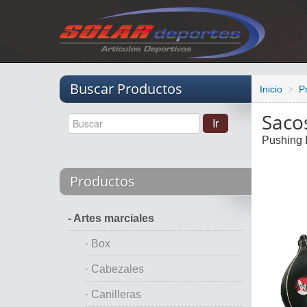
Vacio
Buscar Productos
Inicio
P
Saco
Pushing 
Productos
- Artes marciales
· Box
· Cabezales
· Canilleras