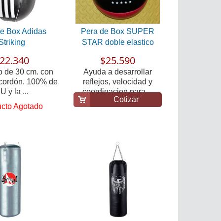
e Box Adidas
Pera de Box SUPER
Striking
STAR doble elastico
22.340
$25.590
o de 30 cm. con
Ayuda a desarrollar
 cordón. 100% de
reflejos, velocidad y
U y la ...
coordinacion para ...
Cotizar
cto Agotado