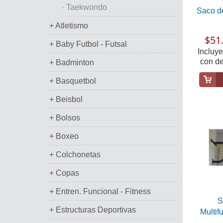
· Taekwondo
Saco d
+ Atletismo
$51.
+ Baby Futbol - Futsal
Incluy
con de
+ Badminton
+ Basquetbol
+ Beisbol
+ Bolsos
+ Boxeo
+ Colchonetas
+ Copas
+ Entren. Funcional - Fitness
S
+ Estructuras Deportivas
Multif