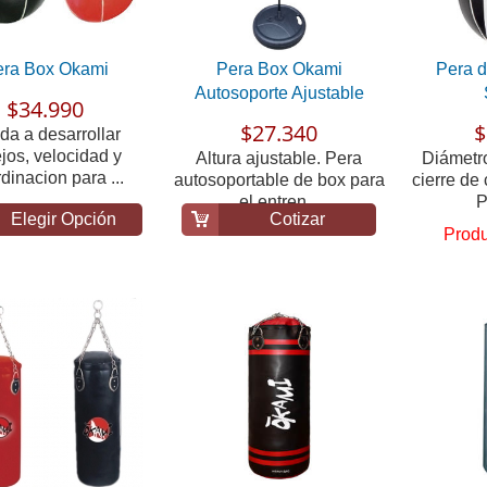
era Box Okami
Pera Box Okami
Pera d
Autosoporte Ajustable
$34.990
$27.340
$
da a desarrollar
ejos, velocidad y
Altura ajustable. Pera
Diámetr
dinacion para ...
autosoportable de box para
cierre de
el entren...
P
Elegir Opción
Cotizar
Produ