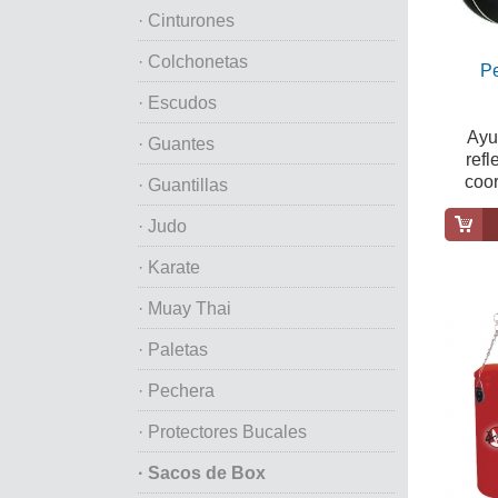
· Cinturones
· Colchonetas
P
· Escudos
Ayu
· Guantes
refl
coor
· Guantillas
· Judo
· Karate
· Muay Thai
· Paletas
· Pechera
· Protectores Bucales
· Sacos de Box