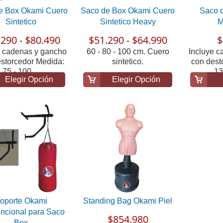
e Box Okami Cuero
Saco de Box Okami Cuero
Saco 
Sintetico
Sintetico Heavy
M
290 - $80.490
$51.290 - $64.990
$
e cadenas y gancho
60 - 80 - 100 cm. Cuero
Incluye 
storcedor Medida:
sintetico.
con dest
75 - 100 ...
13
Elegir Opción
Elegir Opción
oporte Okami
Standing Bag Okami Piel
uncional para Saco
$854.980
Box