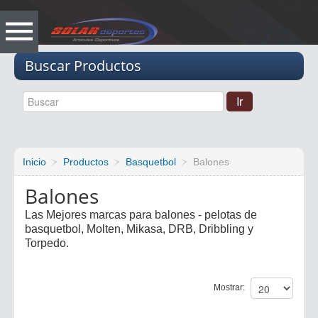
Vacio
Buscar Productos
Inicio
Productos
Basquetbol
Balones
Balones
Las Mejores marcas para balones - pelotas de
basquetbol, Molten, Mikasa, DRB, Dribbling y
Torpedo.
Mostrar: