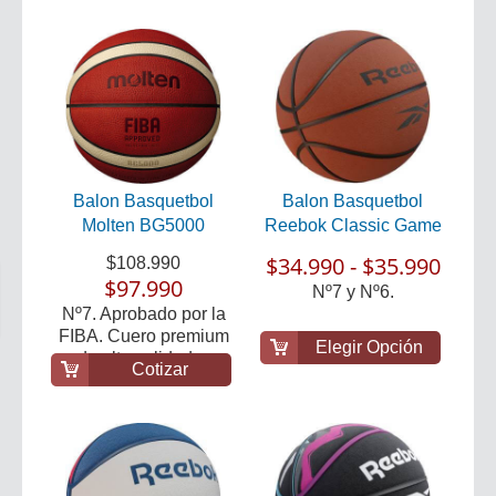
Balon Basquetbol
Balon Basquetbol
Molten BG5000
Reebok Classic Game
$34.990 - $35.990
$108.990
$97.990
Nº7 y Nº6.
Nº7. Aprobado por la
FIBA. Cuero premium
Elegir Opción
de alta calidad....
Cotizar