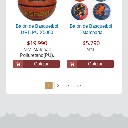
Balon de Basquetbol
Balon de Basquetbol
DRB PU X5000
Estampada
$19.990
$5.790
Nº7. Material:
Nº3.
Poliuretano(PU).
Cotizar
Cotizar
1
2
>
>>