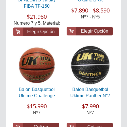
FIBA TF-150
$7.890 - $8.590
$21.980
Nº7 - Nº5
Numero 7 y 5. Material:
Goma.
Elegir Opción
Elegir Opción
Balon Basquetbol
Balon Basquetbol
Uktime Challenge
Uktime Panther N°7
$15.990
$7.990
Nº7
Nº7
Cotizar
Cotizar