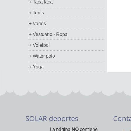
+ Taca taca
+ Tenis
+ Varios
+ Vestuario - Ropa
+ Voleibol
+ Water polo
+ Yoga
SOLAR deportes
Cont
La página
NO
contiene