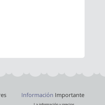
res
Información
Importante
La información y precios