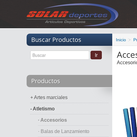
Vacio
Buscar Productos
Inicio
P
Acce
Accesori
Productos
+ Artes marciales
- Atletismo
· Accesorios
· Balas de Lanzamiento