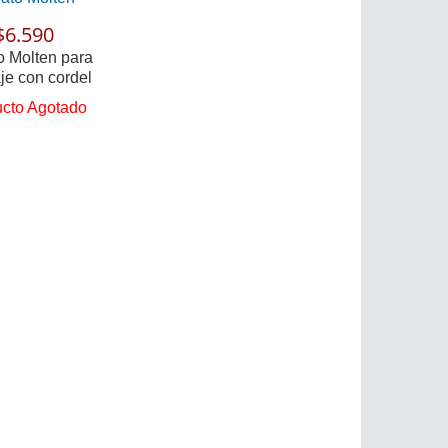
$6.590
o Molten para
aje con cordel
cto Agotado