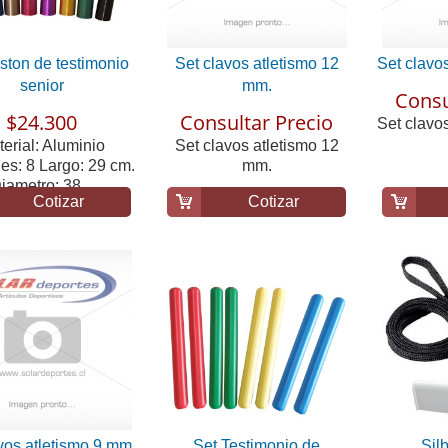
ston de testimonio
Set clavos atletismo 12
Set clavo
senior
mm.
Consu
$24.300
Consultar Precio
Set clavo
erial: Aluminio
Set clavos atletismo 12
es: 8 Largo: 29 cm.
mm.
iametro: 38...
Cotizar
Cotizar
vos atletismo 9 mm.
Set Testimonio de
Sil