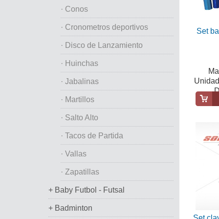
· Conos
· Cronometros deportivos
Set ba
· Disco de Lanzamiento
· Huinchas
Mat
Unidad
· Jabalinas
D
· Martillos
· Salto Alto
· Tacos de Partida
· Vallas
· Zapatillas
+ Baby Futbol - Futsal
+ Badminton
Set cla