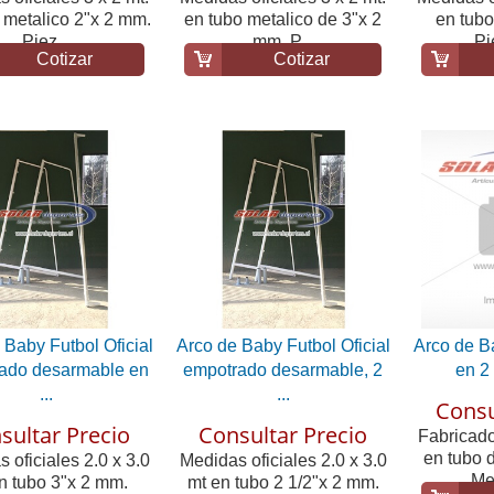
 metalico 2"x 2 mm.
en tubo metalico de 3"x 2
en tubo
Piez...
mm. P...
Pi
Cotizar
Cotizar
 Baby Futbol Oficial
Arco de Baby Futbol Oficial
Arco de Ba
ado desarmable en
empotrado desarmable, 2
en 2
...
...
Consu
sultar Precio
Consultar Precio
Fabricad
en tubo 
 oficiales 2.0 x 3.0
Medidas oficiales 2.0 x 3.0
Med
n tubo 3"x 2 mm.
mt en tubo 2 1/2"x 2 mm.