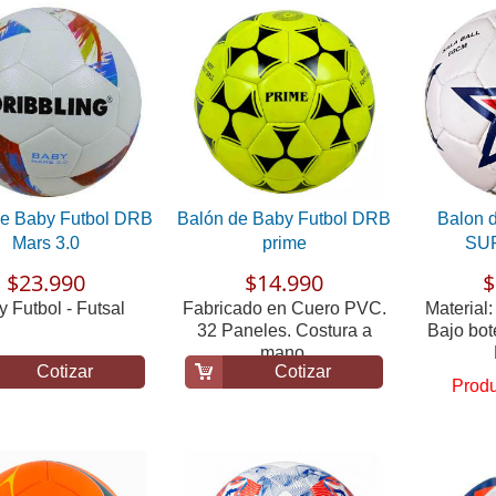
de Baby Futbol DRB
Balón de Baby Futbol DRB
Balon 
Mars 3.0
prime
SU
$23.990
$14.990
$
 Futbol - Futsal
Fabricado en Cuero PVC.
Material:
32 Paneles. Costura a
Bajo bot
mano.
Cotizar
Cotizar
Produ