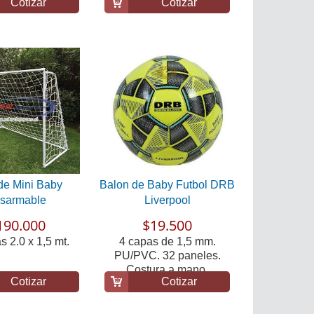
Cotizar
Cotizar
de Mini Baby
Balon de Baby Futbol DRB
sarmable
Liverpool
190.000
$19.500
 2.0 x 1,5 mt.
4 capas de 1,5 mm.
PU/PVC. 32 paneles.
Costura a mano.
Cotizar
Cotizar