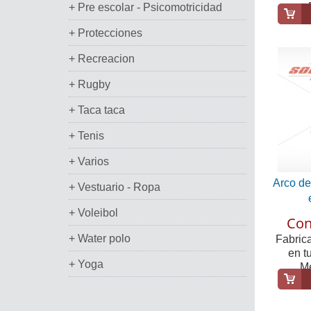
+ Pre escolar - Psicomotricidad
+ Protecciones
+ Recreacion
+ Rugby
+ Taca taca
+ Tenis
+ Varios
Arco de
+ Vestuario - Ropa
+ Voleibol
Con
+ Water polo
Fabric
en t
+ Yoga
Me