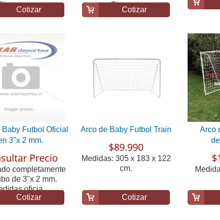
Piezas que...
Piezas...
Cotizar
Cotizar
 Baby Futbol Oficial
Arco de Baby Futbol Train
Arco 
en 3"x 2 mm.
de
$89.990
sultar Precio
$
Medidas: 305 x 183 x 122
cm.
ado completamente
Medidas
ubo de 3"x 2 mm.
didas oficia...
Cotizar
Cotizar