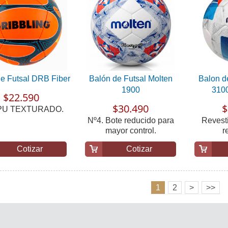
e Futsal DRB Fiber
Balón de Futsal Molten
Balon d
1900
3100
$22.590
$30.490
$
 PU TEXTURADO.
Nº4. Bote reducido para
Revest
mayor control.
r
Cotizar
Cotizar
1
2
>
>>