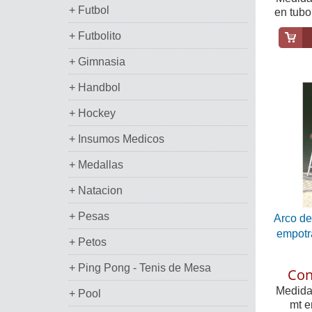
+ Futbol
en tubo
+ Futbolito
+ Gimnasia
+ Handbol
+ Hockey
+ Insumos Medicos
+ Medallas
+ Natacion
+ Pesas
Arco de
empotr
+ Petos
+ Ping Pong - Tenis de Mesa
Con
Medidas
+ Pool
mt e