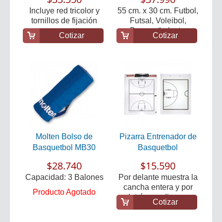
Incluye red tricolor y
55 cm. x 30 cm. Futbol,
tornillos de fijación
Futsal, Voleibol,
Basquetbol, etc.
Cotizar
Cotizar
Molten Bolso de
Pizarra Entrenador de
Basquetbol MB30
Basquetbol
$28.740
$15.590
Capacidad: 3 Balones
Por delante muestra la
cancha entera y por
Producto Agotado
detrás, media ca...
Cotizar