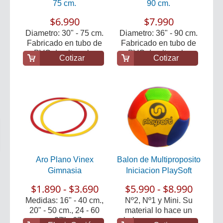
75 cm.
90 cm.
$6.990
$7.990
Diametro: 30" - 75 cm.
Diametro: 36" - 90 cm.
Fabricado en tubo de
Fabricado en tubo de
PVC de alta cal...
PVC de alta cal...
Cotizar
Cotizar
Aro Plano Vinex
Balon de Multiproposito
Gimnasia
Iniciacion PlaySoft
$1.890 - $3.690
$5.990 - $8.990
Medidas: 16" - 40 cm.,
Nº2, Nº1 y Mini. Su
20" - 50 cm., 24 - 60
material lo hace un
cm., 27" - 67, ...
balon seguro para...