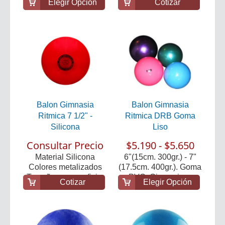
Elegir Opción
Cotizar
Balon Gimnasia
Balon Gimnasia
Ritmica 7 1/2" -
Ritmica DRB Goma
Silicona
Liso
Consultar Precio
$5.190 - $5.650
Material Silicona
6"(15cm. 300gr.) - 7"
Colores metalizados
(17.5cm. 400gr.). Goma
Tamaño y peso ofici...
PVC. Gimnasia ...
Cotizar
Elegir Opción