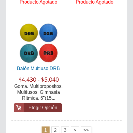
Producto Agotado
Producto Agotado
Balón Multiuso DRB
$4.430 - $5.040
Goma. Multipropositos,
Multiusos, Gimnasia
Rítmica. 6"(15...
Elegir Opción
1
2
3
>
>>