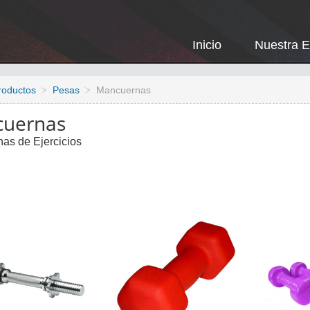
Inicio
Nuestra 
roductos
Pesas
Mancuernas
uernas
as de Ejercicios