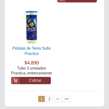
Pelotas de Tenis Sufix
Practice
$4.890
Tubo 3 unidades
Practica, entrenamiento
y recreacion
Cotizar
1
2
>
>>