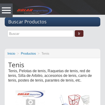
Vacio
Buscar Productos
Inicio
Productos
Tenis
Tenis
Tenis, Pelotas de tenis, Raquetas de tenis, red de
tenis, Silla de Arbitro, accesorios de tenis, carro de
tenis, postes de tenis, parantes de tenis, etc.