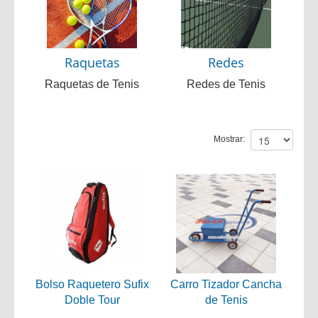
Raquetas
Redes
Raquetas de Tenis
Redes de Tenis
Mostrar:
Bolso Raquetero Sufix
Carro Tizador Cancha
Doble Tour
de Tenis