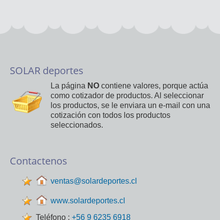
SOLAR deportes
La página
NO
contiene valores, porque actúa
como cotizador de productos. Al seleccionar
los productos, se le enviara un e-mail con una
cotización con todos los productos
seleccionados.
Contactenos
ventas@solardeportes.cl
www.solardeportes.cl
Teléfono :
+56 9 6235 6918