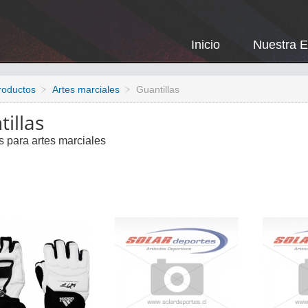
Inicio
Nuestra 
roductos
Artes marciales
Guantillas
illas
s para artes marciales