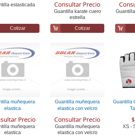
Consultar Precio
Consu
tilla estasticada
Guantilla karate cuero
Guantilla
estrella
Cotizar
Cotizar
tilla muñequera
Guantilla muñequera
Guantilla
elastica
elastica con velcro
T
sultar Precio
Consultar Precio
$
tilla muñequera
Guantilla muñequera
XS - S
elastica
elastica con velcro