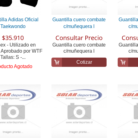
lla Adidas Oficial
Guantilla cuero combate
Guantill
Taekwondo
c/muñequera l
c/m
$35.910
Consultar Precio
Consu
ex - Utilizado en
Guantilla cuero combate
Guantill
s Aprobado por WTF
c/muñequera l
c/m
Tallas: S -...
Cotizar
oducto Agotado