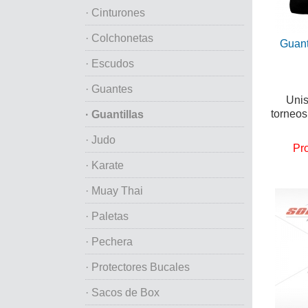
· Cinturones
· Colchonetas
Guanti
· Escudos
· Guantes
Unis
torneo
· Guantillas
· Judo
Pr
· Karate
· Muay Thai
· Paletas
· Pechera
· Protectores Bucales
· Sacos de Box