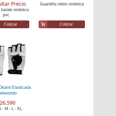
ltar Precio
Guantilla miton sintetica
 karate sintetica
pvc
Cotizar
Cotizar
 Okami Elasticada
aekwondo
26.590
 - M - L - XL.