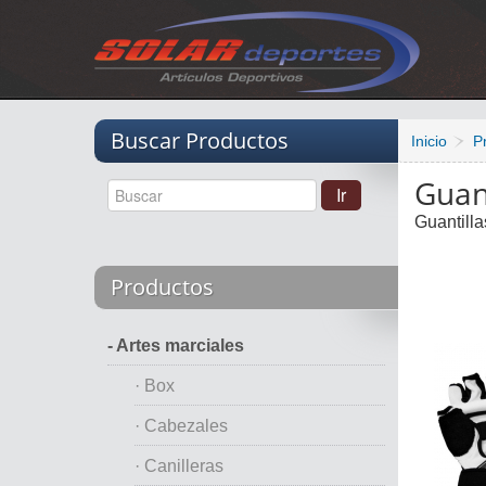
Vacio
Buscar Productos
Inicio
P
Guant
Guantilla
Productos
- Artes marciales
· Box
· Cabezales
· Canilleras