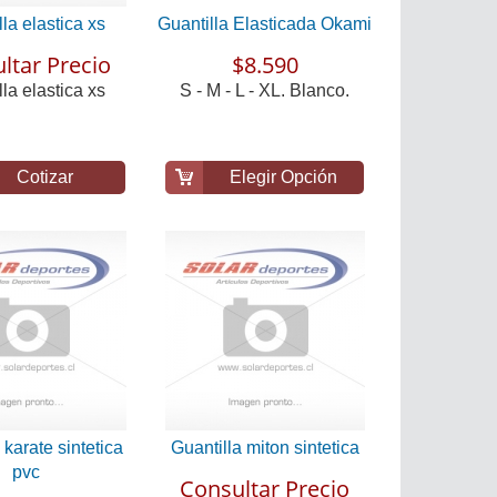
la elastica xs
Guantilla Elasticada Okami
ltar Precio
$8.590
la elastica xs
S - M - L - XL. Blanco.
Cotizar
Elegir Opción
 karate sintetica
Guantilla miton sintetica
pvc
Consultar Precio