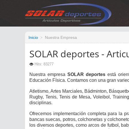
Vacio
Inicio
Nuestra Empresa
SOLAR deportes - Artic
Hits: 83277
Nuestra empresa
SOLAR deportes
está orient
Educación Física. Contamos con una gran varieda
Atletismo, Artes Marciales, Bádminton, Básquetb
Rugby, Tenis, Tenis de Mesa, Voleibol, Traini
disciplinas.
Ofrecemos implementación completa para la prác
bancas suecas, potros, colchonetas y colchoneton
los diversos deportes, como arcos de futbol, baby 