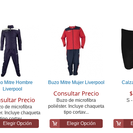
o Mitre Hombre
Buzo Mitre Mujer Liverpool
Calz
Liverpool
Consultar Precio
$
sultar Precio
Buzo de microfibra
S -
poliéster. Incluye chaqueta
o de microfibra
tipo cortav...
er. Incluye chaqueta
tipo cortav...
Elegir Opción
Elegir Opción
E