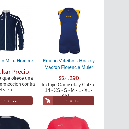
nto Mitre Hombre
Equipo Voleibol - Hockey
Macron Florencia Mujer
ltar Precio
$24.290
 que ofrece una
protección contra
Incluye Camiseta y Calza.
l vien...
14 - XS - S - M - L - XL -
XXL. ...
Cotizar
Cotizar