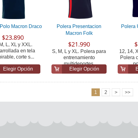
 Polo Macron Draco
Polera Presentacion
Polera 
Macron Folk
$23.890
$21.990
$
M, L, XL y XXL.
rrollada en tela
S, M, L y XL. Polera para
12, 14, X
irable, corte s...
entrenamiento
Polera c
multideportes.
po
Elegir Opción
Elegir Opción
E
1
2
>
>>