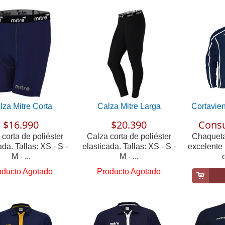
lza Mitre Corta
Calza Mitre Larga
Cortavie
$16.990
$20.390
Consu
corta de poliéster
Calza corta de poliéster
Chaqueta
ada. Tallas: XS - S -
elasticada. Tallas: XS - S -
excelente 
M - ...
M - ...
e
oducto Agotado
Producto Agotado