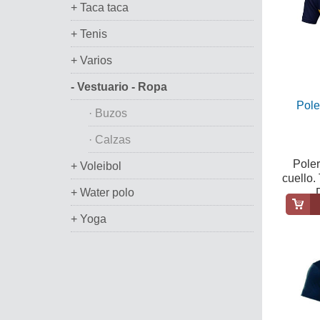
+ Taca taca
+ Tenis
+ Varios
- Vestuario - Ropa
Pole
· Buzos
· Calzas
Poler
+ Voleibol
cuello.
+ Water polo
+ Yoga