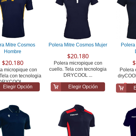
ra Mitre Cosmos
Polera Mitre Cosmos Mujer
Polera
Hombre
$20.180
$20.180
$
Polera micropique con
cuello. Tela con tecnologia
a micropique con
Polera 
DRYCOOL ...
 Tela con tecnologia
dryCOOL
DRYCOOL ...
Produ
Elegir Opción
Elegir Opción
E