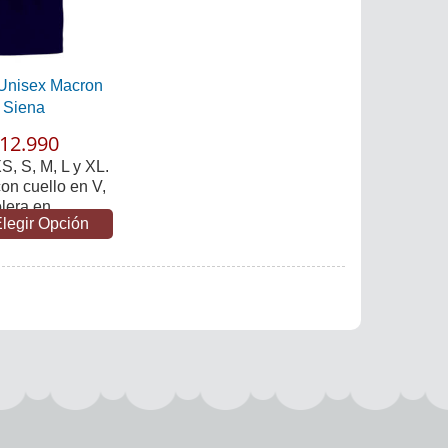
Unisex Macron
Siena
12.990
S, S, M, L y XL.
on cuello en V,
lera en...
legir Opción