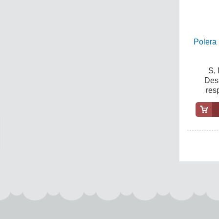
Polera
S, 
Desa
resp