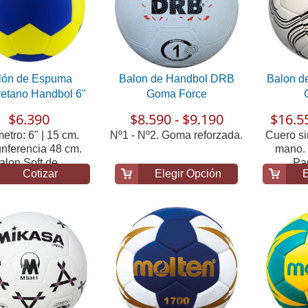
lón de Espuma
Balon de Handbol DRB
Balon d
retano Handbol 6"
Goma Force
$6.390
$8.590 - $9.190
$16.5
etro: 6" | 15 cm.
Nº1 - Nº2. Goma reforzada.
Cuero si
unferencia 48 cm.
mano. 
alon Soft de...
Pan
Cotizar
Elegir Opción
E