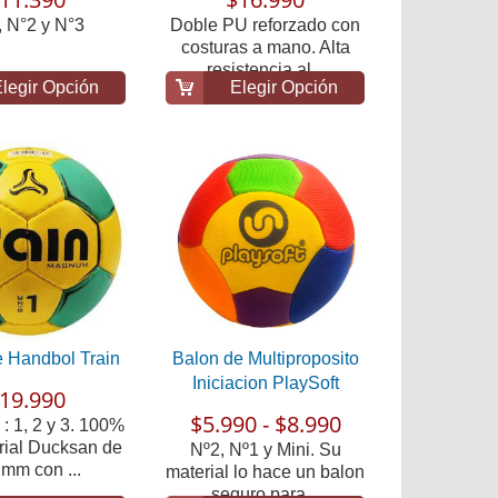
, N°2 y N°3
Doble PU reforzado con
costuras a mano. Alta
resistencia al...
legir Opción
Elegir Opción
e Handbol Train
Balon de Multiproposito
Iniciacion PlaySoft
19.990
$5.990 - $8.990
: 1, 2 y 3. 100%
ial Ducksan de
Nº2, Nº1 y Mini. Su
 mm con ...
material lo hace un balon
seguro para...