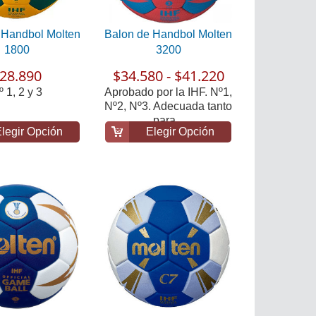
 Handbol Molten
Balon de Handbol Molten
1800
3200
28.890
$34.580 - $41.220
º 1, 2 y 3
Aprobado por la IHF. Nº1,
Nº2, Nº3. Adecuada tanto
para...
legir Opción
Elegir Opción