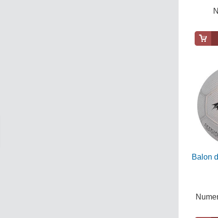
N
Balon 
Numero