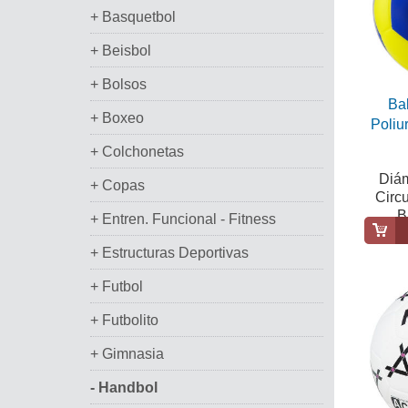
+ Basquetbol
+ Beisbol
+ Bolsos
Ba
+ Boxeo
Poliu
+ Colchonetas
Diám
+ Copas
Circ
B
+ Entren. Funcional - Fitness
+ Estructuras Deportivas
+ Futbol
+ Futbolito
+ Gimnasia
- Handbol