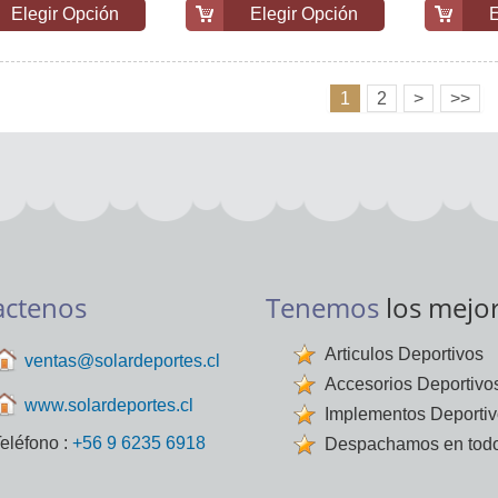
Elegir Opción
Elegir Opción
E
1
2
>
>>
actenos
Tenemos
los mejo
Articulos Deportivos
ventas@solardeportes.cl
Accesorios Deportivo
www.solardeportes.cl
Implementos Deporti
eléfono :
+56 9 6235 6918
Despachamos en todo