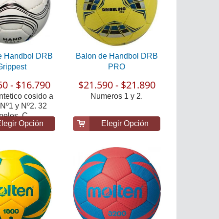
e Handbol DRB
Balon de Handbol DRB
Grippest
PRO
50 - $16.790
$21.590 - $21.890
ntetico cosido a
Numeros 1 y 2.
Nº1 y Nº2. 32
eles. C...
legir Opción
Elegir Opción