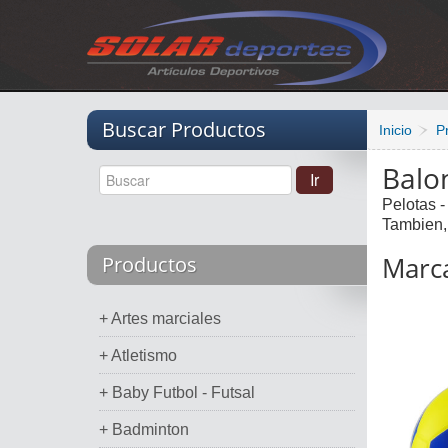
Vacio
Buscar Productos
Inicio
P
Balo
Pelotas 
Tambien,
Marca
Productos
+ Artes marciales
+ Atletismo
+ Baby Futbol - Futsal
+ Badminton