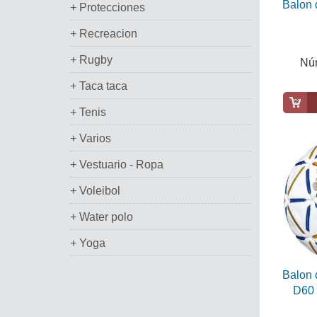
Balon 
+ Protecciones
+ Recreacion
+ Rugby
Núm
+ Taca taca
+ Tenis
+ Varios
+ Vestuario - Ropa
+ Voleibol
+ Water polo
+ Yoga
Balon 
D60 