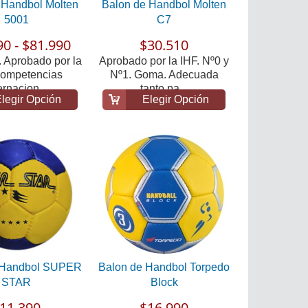
 Handbol Molten
Balon de Handbol Molten
5001
C7
90 - $81.990
$30.510
. Aprobado por la
Aprobado por la IHF. Nº0 y
Competencias
Nº1. Goma. Adecuada
ernacion...
tanto pa...
legir Opción
Elegir Opción
 Handbol SUPER
Balon de Handbol Torpedo
STAR
Block
11.390
$16.990