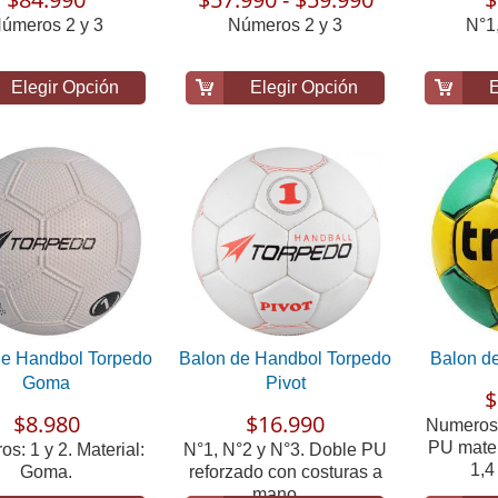
úmeros 2 y 3
Números 2 y 3
N°1
Elegir Opción
Elegir Opción
E
de Handbol Torpedo
Balon de Handbol Torpedo
Balon d
Goma
Pivot
$
$8.980
$16.990
Numeros 
PU mater
s: 1 y 2. Material:
N°1, N°2 y N°3. Doble PU
1,4
Goma.
reforzado con costuras a
mano. ...