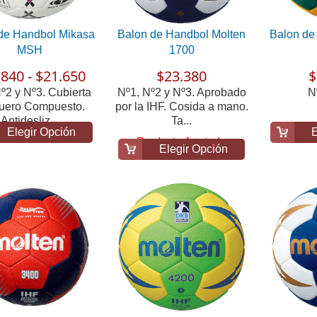
de Handbol Mikasa
Balon de Handbol Molten
Balon de
MSH
1700
840 - $21.650
$23.380
$
º2 y Nº3. Cubierta
Nº1, Nº2 y Nº3. Aprobado
N
uero Compuesto.
por la IHF. Cosida a mano.
Antidesliz...
Ta...
Elegir Opción
E
Producto Agotado
Elegir Opción