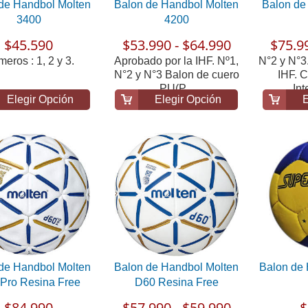
de Handbol Molten
Balon de Handbol Molten
Balon de
3400
4200
$45.590
$53.990 - $64.990
$75.9
eros : 1, 2 y 3.
Aprobado por la IHF. Nº1,
N°2 y N°3
N°2 y N°3 Balon de cuero
IHF. 
PU(P...
Int
Elegir Opción
Elegir Opción
E
de Handbol Molten
Balon de Handbol Molten
Balon de
Pro Resina Free
D60 Resina Free
$84.990
$57.990 - $59.990
$