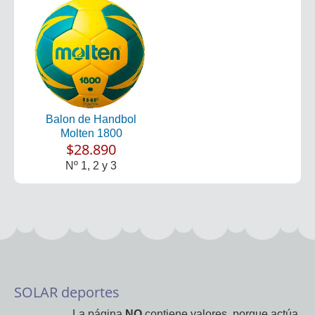
Balon de Handbol
Molten 1800
$28.890
Nº 1, 2 y 3
SOLAR deportes
La página
NO
contiene valores, porque actúa