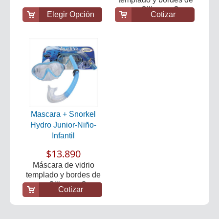
suave Silicona. Sno...
Elegir Opción
Cotizar
Mascara + Snorkel
Hydro Junior-Niño-
Infantil
$13.890
Máscara de vidrio
templado y bordes de
suave Silicona. Sno...
Cotizar