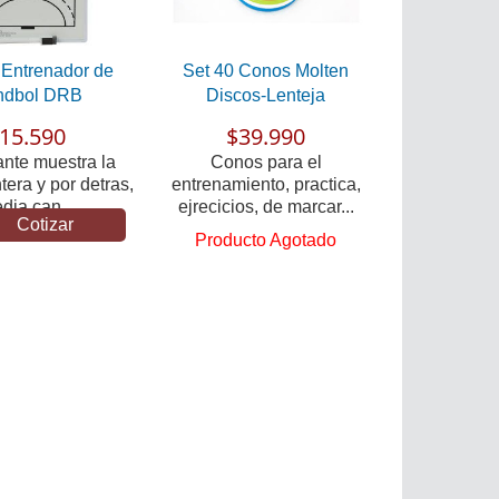
 Entrenador de
Set 40 Conos Molten
ndbol DRB
Discos-Lenteja
15.590
$39.990
ante muestra la
Conos para el
era y por detras,
entrenamiento, practica,
dia can...
ejrecicios, de marcar...
Cotizar
Producto Agotado