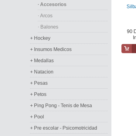
· Accesorios
Silb
· Arcos
· Balones
90 D
I
+ Hockey
+ Insumos Medicos
+ Medallas
+ Natacion
+ Pesas
+ Petos
+ Ping Pong - Tenis de Mesa
+ Pool
+ Pre escolar - Psicomotricidad