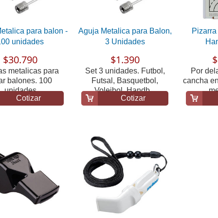
etalica para balon -
Aguja Metalica para Balon,
Pizarra
100 unidades
3 Unidades
Ha
$30.790
$1.390
$
as metalicas para
Set 3 unidades. Futbol,
Por del
lar balones. 100
Futsal, Basquetbol,
cancha ent
unidades
Voleibol, Handb...
me
Cotizar
Cotizar