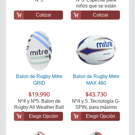
niños que se están
iniciando en el de...
Cotizar
Cotizar
Balon de Rugby Mitre
Balon de Rugby Mitre
GRID
MAX 460
$19.990
$43.730
Nº4 y Nº5. Balon de
Nº4 y 5. Tecnología G-
Rugby All Weather Ball
SPIN, para máximo
Para entrenam...
agarre y perform...
Elegir Opción
Elegir Opción