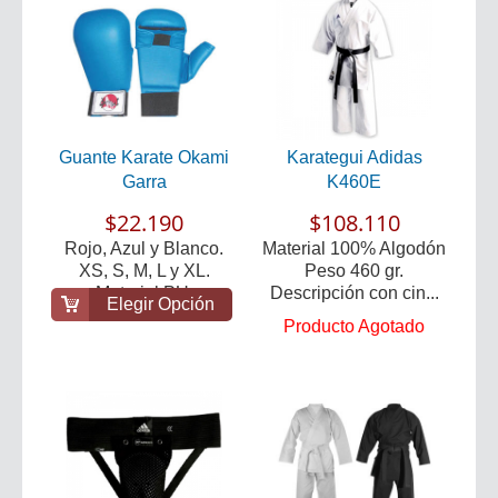
Guante Karate Okami
Karategui Adidas
Garra
K460E
$22.190
$108.110
Rojo, Azul y Blanco.
Material 100% Algodón
XS, S, M, L y XL.
Peso 460 gr.
Material PU.
Descripción con cin...
Elegir Opción
Producto Agotado