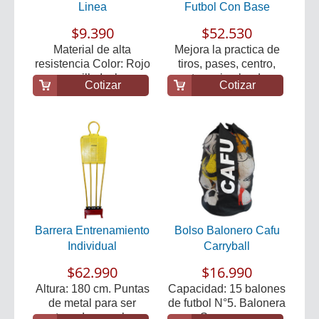
Linea
Futbol Con Base
$9.390
$52.530
Material de alta
Mejora la practica de
resistencia Color: Rojo
tiros, pases, centro,
y amarillo Incluy...
etc..., simuland...
Cotizar
Cotizar
Barrera Entrenamiento
Bolso Balonero Cafu
Individual
Carryball
$62.990
$16.990
Altura: 180 cm. Puntas
Capacidad: 15 balones
de metal para ser
de futbol N°5. Balonera
enterrados en el s...
- Saco para...