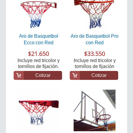
Aro de Basquetbol
Aro de Basquetbol Pro
Ecco con Red
con Red
$21.650
$33.550
Incluye red tricolor y
Incluye red tricolor y
tornillos de fijación.
tornillos de fijación
Cotizar
Cotizar