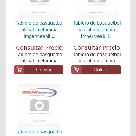
Tablero de basquetbol
Tablero de basquetbol
oficial. melamina
oficial. melamina
impermeabili...
impermeabili...
Consultar Precio
Consultar Precio
Tablero de basquetbol
Tablero de basquetbol
oficial. melamina
oficial. melamina
impermeabilizada de ...
impermeabilizada de ...
Cotizar
Cotizar
Tablero de basquetbol