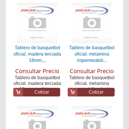
Tablero de basquetbol
Tablero de basquetbol
oficial. madera terciada
oficial. melamina
18mm,...
impermeabili...
Consultar Precio
Consultar Precio
Tablero de basquetbol
Tablero de basquetbol
oficial. madera terciada
oficial. melamina
18mm, medidas...
impermeabilizada de ...
Cotizar
Cotizar