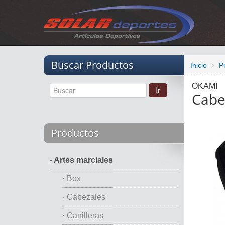
Vacio
Buscar Productos
Inicio
P
OKAMI
Cabe
Productos
- Artes marciales
· Box
· Cabezales
· Canilleras