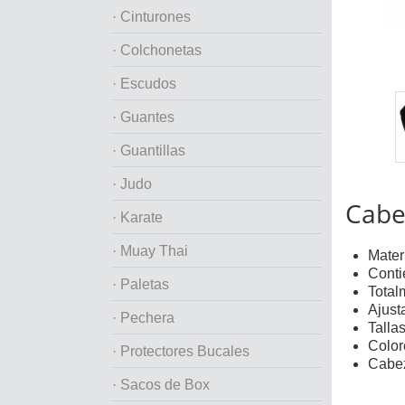
· Cinturones
· Colchonetas
· Escudos
· Guantes
· Guantillas
· Judo
Cabe
· Karate
· Muay Thai
Materi
Conti
· Paletas
Total
Ajust
· Pechera
Tallas
Color
· Protectores Bucales
Cabez
· Sacos de Box