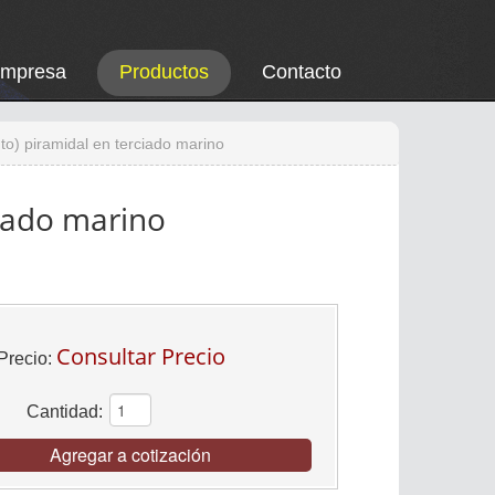
Empresa
Productos
Contacto
nto) piramidal en terciado marino
ciado marino
Consultar Precio
Precio:
Cantidad:
Agregar a cotización