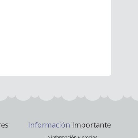
res
Información
Importante
La información y precios