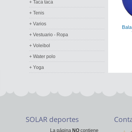
+ Taca taca
+ Tenis
+ Varios
Bala
+ Vestuario - Ropa
+ Voleibol
+ Water polo
+ Yoga
SOLAR deportes
Cont
La página
NO
contiene