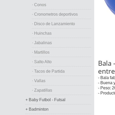
· Conos
· Cronometros deportivos
· Disco de Lanzamiento
· Huinchas
· Jabalinas
· Martillos
Bala 
· Salto Alto
entr
· Tacos de Partida
- Bala fa
· Vallas
- Buena y
- Peso: 2
· Zapatillas
- Product
+ Baby Futbol - Futsal
+ Badminton