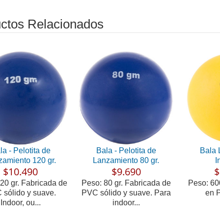
ctos Relacionados
la - Pelotita de
Bala - Pelotita de
Bala 
amiento 120 gr.
Lanzamiento 80 gr.
I
$10.490
$9.690
$
20 gr. Fabricada de
Peso: 80 gr. Fabricada de
Peso: 60
sólido y suave.
PVC sólido y suave. Para
en 
Indoor, ou...
indoor...