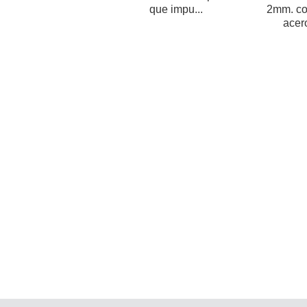
que impu...
2mm. co
acero