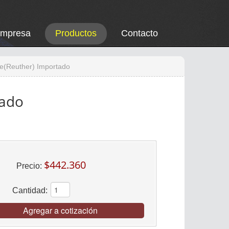
Empresa
Productos
Contacto
e(Reuther) Importado
tado
$442.360
Precio:
Cantidad:
Agregar a cotización