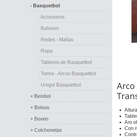
- Basquetbol
· Accesorios
· Balones
· Redes - Mallas
· Ropa
· Tableros de Basquetbol
· Torres - Arcos Basquetbol
Arco 
· Unigol Basquetbol
Trans
+ Beisbol
+ Bolsos
Altura
Table
+ Boxeo
Aro of
Con r
+ Colchonetas
Contr