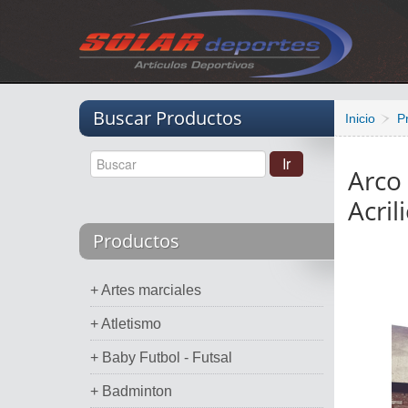
Vacio
Buscar Productos
Inicio
P
Arco 
Acril
Productos
+ Artes marciales
+ Atletismo
+ Baby Futbol - Futsal
+ Badminton