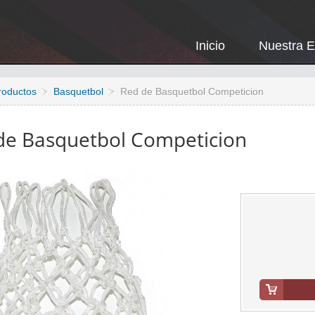
Inicio
Nuestra 
roductos
Basquetbol
Red de Basquetbol Competicion
de Basquetbol Competicion