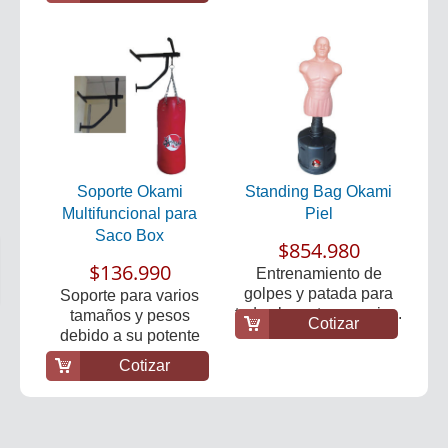
Soporte Okami
Standing Bag Okami
Multifuncional para
Piel
Saco Box
$854.980
$136.990
Entrenamiento de
golpes y patada para
Soporte para varios
todas las artes marcia...
tamaños y pesos
Cotizar
debido a su potente
anc...
Cotizar