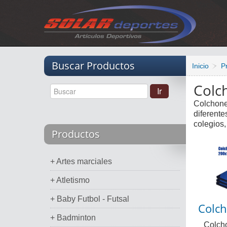
Vacio
Buscar Productos
Inicio
P
Colc
Colchonet
diferent
colegios,
Productos
+ Artes marciales
+ Atletismo
+ Baby Futbol - Futsal
Colch
+ Badminton
Colcho