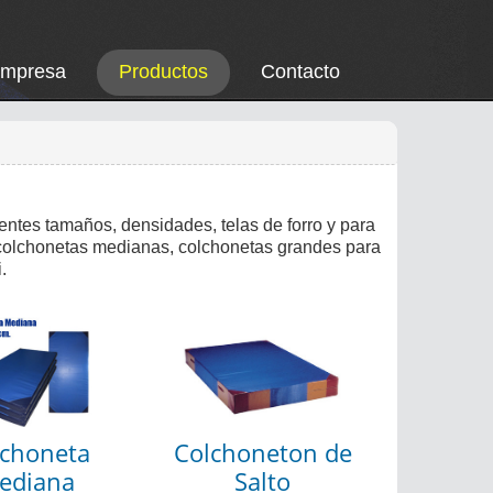
Empresa
Productos
Contacto
entes tamaños, densidades, telas de forro y para
, colchonetas medianas, colchonetas grandes para
.
lchoneta
Colchoneton de
ediana
Salto