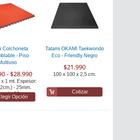
i Colchoneta
Tatami OKAMI Taekwondo
blable - Piso
Eco - Friendly Negro
Multiuso
$21.990
90 - $28.990
100 x 100 x 2,5 cm.
 x 1 mt. Espesor:
2cm.) - 25mm.
Cotizar
cm.) - 30...
legir Opción