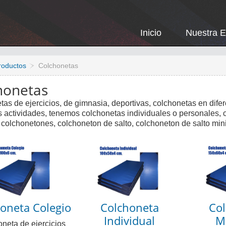
Inicio
Nuestra 
roductos
Colchonetas
honetas
as de ejercicios, de gimnasia, deportivas, colchonetas en difer
es actividades, tenemos colchonetas individuales o personales
 colchonetones, colchoneton de salto, colchoneton de salto mini
oneta Colegio
Colchoneta
Co
Individual
M
neta de ejercicios