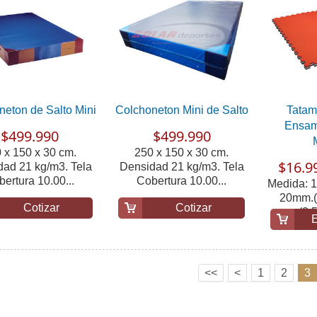
neton de Salto Mini
Colchoneton Mini de Salto
Tatam
Ensam
$499.990
$499.990
 x 150 x 30 cm.
250 x 150 x 30 cm.
$16.9
ad 21 kg/m3. Tela
Densidad 21 kg/m3. Tela
ertura 10.00...
Cobertura 10.00...
Medida: 1
20mm.(
Cotizar
Cotizar
(2.5
E
<<
<
1
2
3