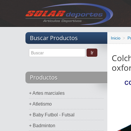
Vacio
Buscar Productos
Inicio
P
Colc
oxfo
Productos
+ Artes marciales
+ Atletismo
+ Baby Futbol - Futsal
+ Badminton