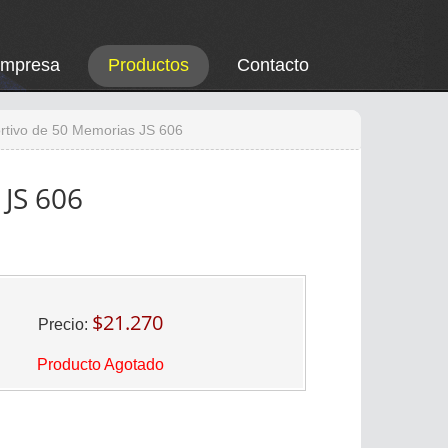
Empresa
Productos
Contacto
tivo de 50 Memorias JS 606
JS 606
$21.270
Precio:
Producto Agotado