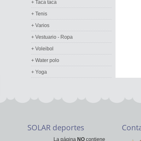
+ Taca taca
+ Tenis
+ Varios
+ Vestuario - Ropa
+ Voleibol
+ Water polo
+ Yoga
SOLAR deportes
Cont
La página
NO
contiene