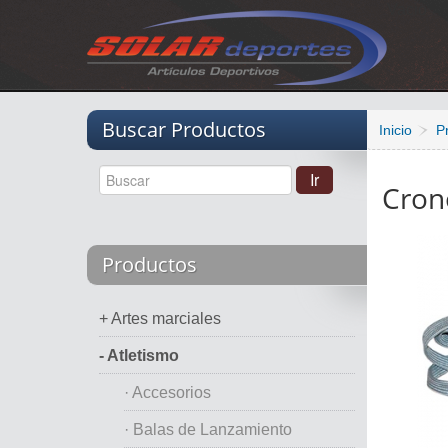
Vacio
Buscar Productos
Inicio
P
Cron
Productos
+ Artes marciales
- Atletismo
· Accesorios
· Balas de Lanzamiento