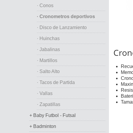
· Conos
· Cronometros deportivos
· Disco de Lanzamiento
· Huinchas
· Jabalinas
Cron
· Martillos
Recue
· Salto Alto
Memor
Crono
· Tacos de Partida
Maxim
Resis
· Vallas
Bater
Tamañ
· Zapatillas
+ Baby Futbol - Futsal
+ Badminton