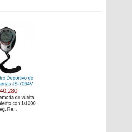
ro Deportivo de
orias JS-7064V
40.280
emoria de vuelta
miento con 1/1000
eg. Re...