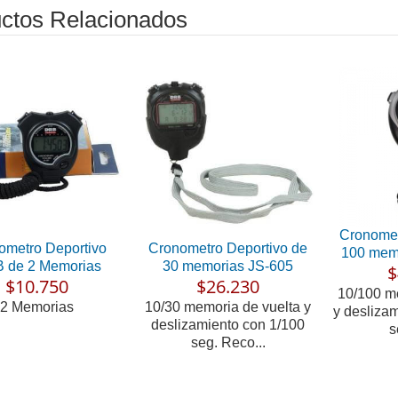
ctos Relacionados
Cronomet
ometro Deportivo
Cronometro Deportivo de
100 mem
 de 2 Memorias
30 memorias JS-605
$
$10.750
$26.230
10/100 m
2 Memorias
10/30 memoria de vuelta y
y desliza
deslizamiento con 1/100
s
seg. Reco...