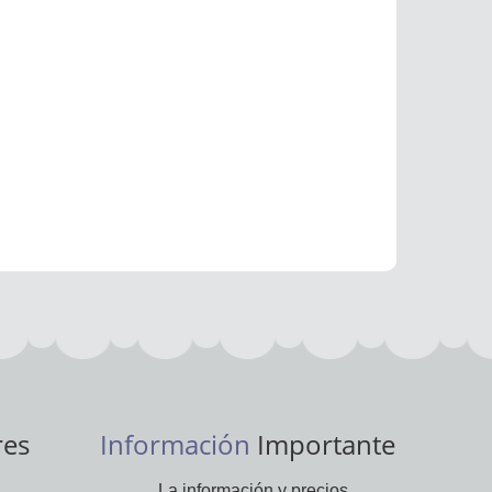
res
Información
Importante
La información y precios