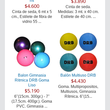
$3.890
mt
$4.600
Cinta de seda.
Cinta de seda, 6 mt x 5
Medidas: 3 mt. x 40 cm.
cm., Estilete de fibra de
Estilete de 40 cm. ...
vidrio 55 ...
Balon Gimnasia
Balón Multiuso DRB
$4.430
Ritmica DRB Goma
Liso
Goma. Multipropositos,
$5.190
Multiusos, Gimnasia
6"(15cm. 300gr.) - 7"
Rítmica. 6"(15...
(17.5cm. 400gr.). Goma
PVC. Gimnasia ...