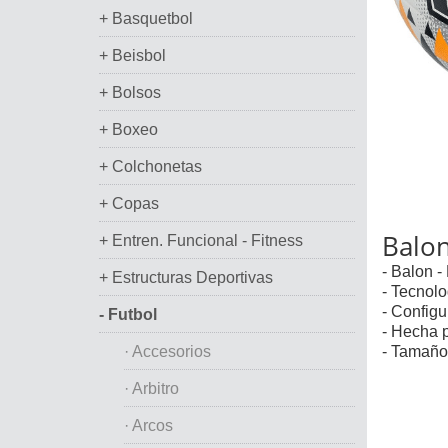
+ Basquetbol
+ Beisbol
+ Bolsos
+ Boxeo
+ Colchonetas
+ Copas
Balo
+ Entren. Funcional - Fitness
- Balon -
+ Estructuras Deportivas
- Tecnol
- Configu
- Futbol
- Hecha p
· Accesorios
- Tamaño
· Arbitro
· Arcos