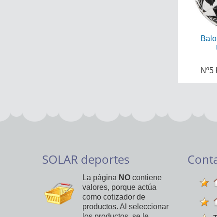
Balo
Nº5 
SOLAR deportes
Cont
La página
NO
contiene
valores, porque actúa
como cotizador de
productos. Al seleccionar
los productos, se le