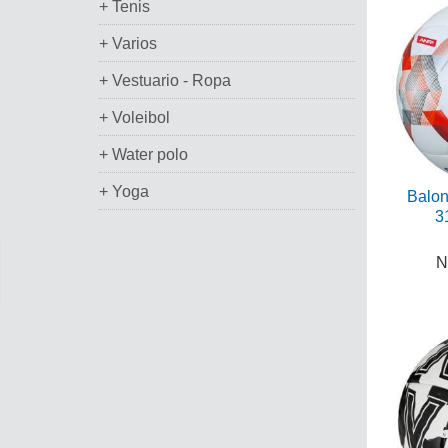
+ Tenis
+ Varios
+ Vestuario - Ropa
+ Voleibol
+ Water polo
+ Yoga
Balon
3
N