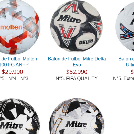
 de Futbol Molten
Balon de Futbol Mitre Delta
Balon d
100 FG ANFP
Evo
Ult
$29.990
$52.990
$
º5 - Nº4 - Nº3
Nº5. FIFA QUALITY
N°5. Exte