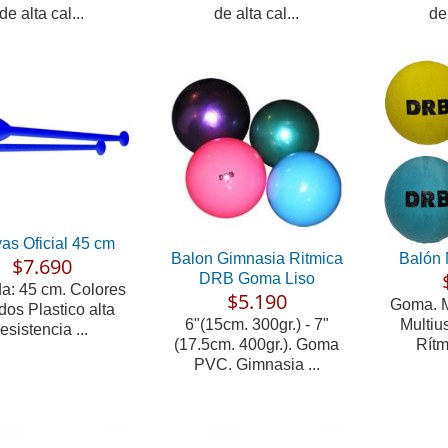
de alta cal...
de alta cal...
de 
as Oficial 45 cm
Balon Gimnasia Ritmica
Balón 
$7.690
DRB Goma Liso
a: 45 cm. Colores
$5.190
Goma. M
idos Plastico alta
6"(15cm. 300gr.) - 7"
Multiu
resistencia ...
(17.5cm. 400gr.). Goma
Rítm
PVC. Gimnasia ...