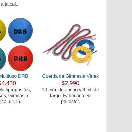
alta cal...
Multiuso DRB
Cuerda de Gimnasia Vinex
$4.430
$2.990
ultipropositos,
10 mm. de ancho y 3 mt. de
sos, Gimnasia
largo. Fabricada en
ica. 6"(15...
poliester.