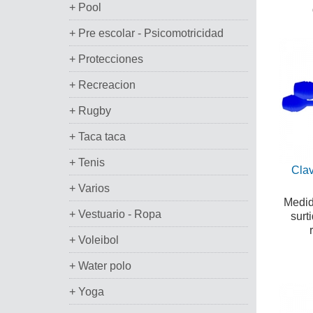
+ Pool
+ Pre escolar - Psicomotricidad
+ Protecciones
+ Recreacion
+ Rugby
+ Taca taca
+ Tenis
Clav
+ Varios
Medid
+ Vestuario - Ropa
surt
+ Voleibol
+ Water polo
+ Yoga