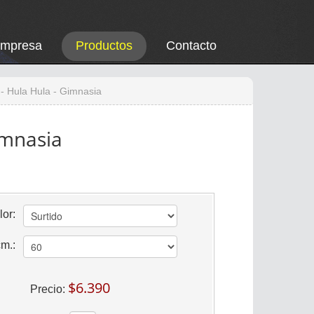
Empresa
Productos
Contacto
 - Hula Hula - Gimnasia
imnasia
lor:
cm.:
$6.390
Precio: