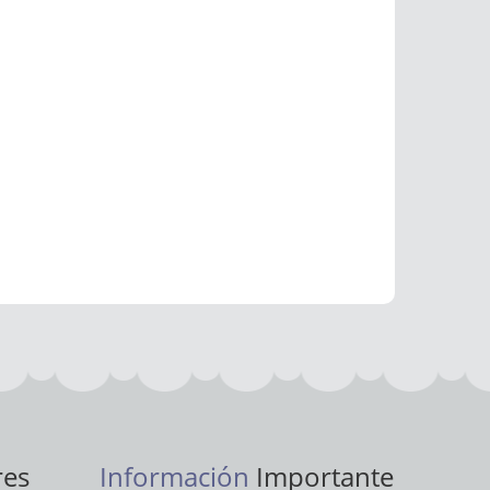
res
Información
Importante