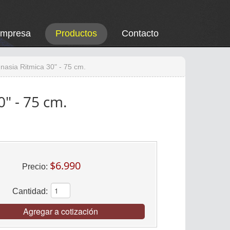
Empresa
Productos
Contacto
mnasia Ritmica 30" - 75 cm.
0" - 75 cm.
$6.990
Precio:
Cantidad:
Agregar a cotización