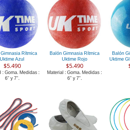
 Gimnasia Rítmica
Balón Gimnasia Rítmica
Balón G
Uktime Azul
Uktime Rojo
Uktime Gli
$5.490
$5.490
l : Goma. Medidas :
Material : Goma. Medidas :
6" y 7".
6" y 7".