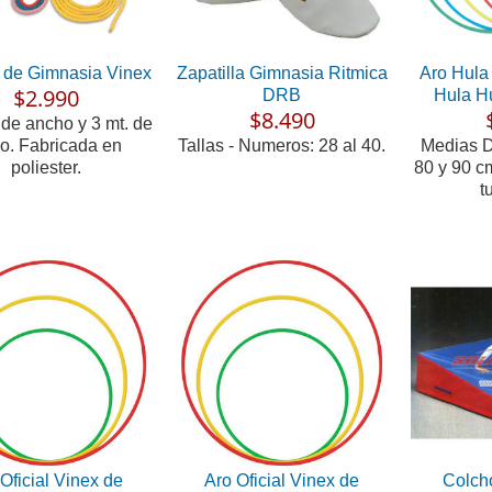
 de Gimnasia Vinex
Zapatilla Gimnasia Ritmica
Aro Hula 
$2.990
DRB
Hula H
$8.490
de ancho y 3 mt. de
go. Fabricada en
Tallas - Numeros: 28 al 40.
Medias D
poliester.
80 y 90 c
t
Oficial Vinex de
Aro Oficial Vinex de
Colch