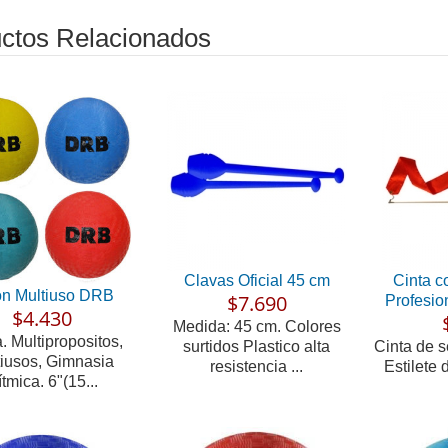
ctos Relacionados
Clavas Oficial 45 cm
Cinta co
ón Multiuso DRB
$7.690
Profesio
$4.430
Medida: 45 cm. Colores
 Multipropositos,
surtidos Plastico alta
Cinta de s
iusos, Gimnasia
resistencia ...
Estilete 
tmica. 6"(15...