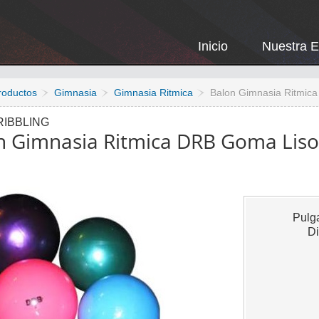
Inicio
Nuestra 
roductos
Gimnasia
Gimnasia Ritmica
Balon Gimnasia Ritmic
RIBBLING
n Gimnasia Ritmica DRB Goma Liso
Pulg
Di