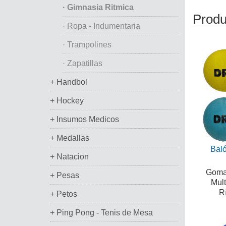
· Gimnasia Ritmica
Produ
· Ropa - Indumentaria
· Trampolines
· Zapatillas
+ Handbol
+ Hockey
+ Insumos Medicos
+ Medallas
Bal
+ Natacion
Goma.
+ Pesas
Mult
Rí
+ Petos
+ Ping Pong - Tenis de Mesa