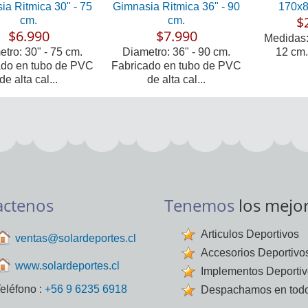
ia Ritmica 30" - 75
Gimnasia Ritmica 36" - 90
170x8
$
cm.
cm.
$6.990
$7.990
Medidas:
tro: 30" - 75 cm.
Diametro: 36" - 90 cm.
12 cm.
ado en tubo de PVC
Fabricado en tubo de PVC
de alta cal...
de alta cal...
actenos
Tenemos
los mejo
Articulos Deportivos
ventas@solardeportes.cl
Accesorios Deportivo
www.solardeportes.cl
Implementos Deporti
eléfono :
+56 9 6235 6918
Despachamos en todo