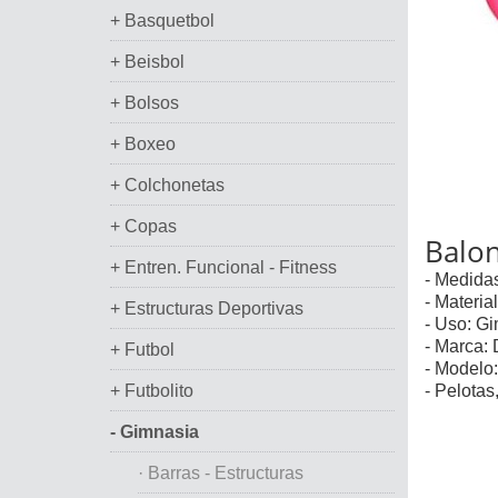
+ Basquetbol
+ Beisbol
+ Bolsos
+ Boxeo
+ Colchonetas
+ Copas
Balo
+ Entren. Funcional - Fitness
- Medidas
- Materi
+ Estructuras Deportivas
- Uso: Gi
- Marca:
+ Futbol
- Modelo:
+ Futbolito
- Pelotas
- Gimnasia
· Barras - Estructuras