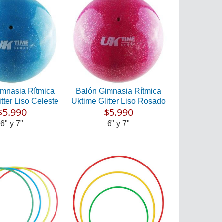
imnasia Rítmica
Balón Gimnasia Rítmica
tter Liso Celeste
Uktime Glitter Liso Rosado
$5.990
$5.990
6" y 7"
6" y 7"