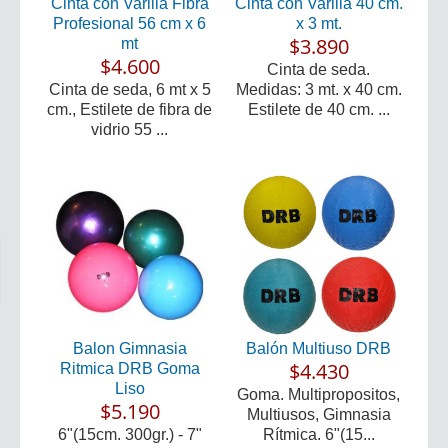
Cinta con Varilla Fibra
Cinta con Varilla 40 cm.
Profesional 56 cm x 6
x 3 mt.
$3.890
mt
$4.600
Cinta de seda.
Cinta de seda, 6 mt x 5
Medidas: 3 mt. x 40 cm.
cm., Estilete de fibra de
Estilete de 40 cm. ...
vidrio 55 ...
Balon Gimnasia
Balón Multiuso DRB
$4.430
Ritmica DRB Goma
Liso
Goma. Multipropositos,
$5.190
Multiusos, Gimnasia
6"(15cm. 300gr.) - 7"
Rítmica. 6"(15...