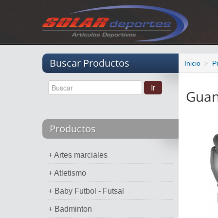
Vacio
Buscar Productos
Inicio
P
Guan
Productos
+ Artes marciales
+ Atletismo
+ Baby Futbol - Futsal
+ Badminton