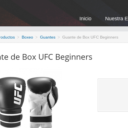
Inicio
Nuestra 
roductos
Boxeo
Guantes
Guante de Box UFC Beginners
te de Box UFC Beginners