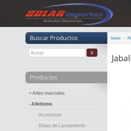
Vacio
Buscar Productos
Inicio
P
Jabal
Productos
+ Artes marciales
- Atletismo
· Accesorios
· Balas de Lanzamiento