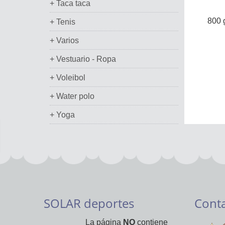
+ Taca taca
800 
+ Tenis
+ Varios
+ Vestuario - Ropa
+ Voleibol
+ Water polo
+ Yoga
SOLAR deportes
Cont
La página
NO
contiene