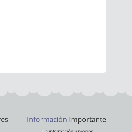
res
Información
Importante
La información y precios