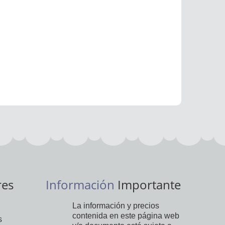
res
Información
Importante
La información y precios
contenida en este página web
s