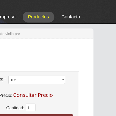
Empresa
Productos
Contacto
e vinilo par
g.:
Consultar Precio
Precio:
Cantidad: