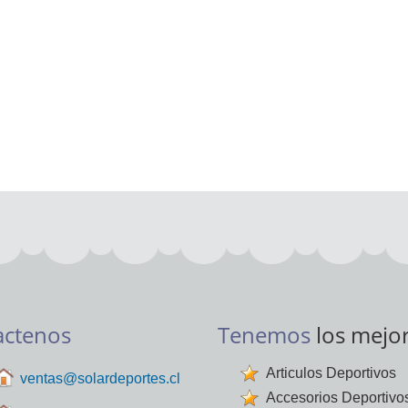
actenos
Tenemos
los mejo
Articulos Deportivos
ventas@solardeportes.cl
Accesorios Deportivo