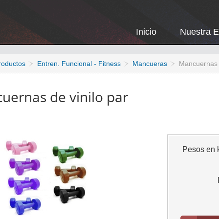
Inicio
Nuestra 
roductos
Entren. Funcional - Fitness
Mancueras
Mancuernas d
uernas de vinilo par
Pesos en k