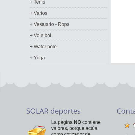
+ Tenis
+ Varios
+ Vestuario - Ropa
+ Voleibol
+ Water polo
+ Yoga
SOLAR deportes
Cont
La página
NO
contiene
valores, porque actúa
como cotizador de