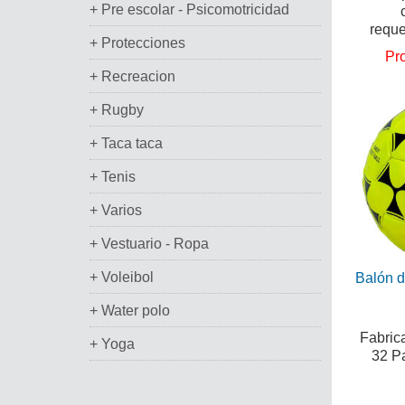
+ Pre escolar - Psicomotricidad
reque
+ Protecciones
Pr
+ Recreacion
+ Rugby
+ Taca taca
+ Tenis
+ Varios
+ Vestuario - Ropa
+ Voleibol
Balón 
+ Water polo
Fabric
+ Yoga
32 P