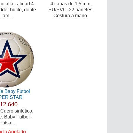
no alta calidad 4
4 capas de 1,5 mm.
der butilo, doble
PU/PVC. 32 paneles.
lam...
Costura a mano.
de Baby Futbol
PER STAR
12.640
 Cuero sintético.
e. Baby Futbol -
Futsa...
cto Agotado