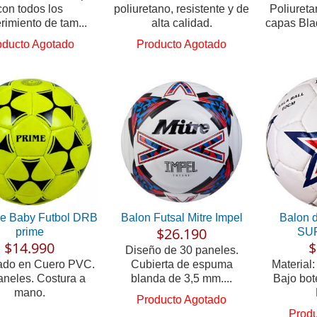
con todos los
poliuretano, resistente y de
Poliureta
rimiento de tam...
alta calidad.
capas Blad
oducto Agotado
Producto Agotado
de Baby Futbol DRB
Balon Futsal Mitre Impel
Balon 
$26.190
prime
SU
$14.990
$
Diseño de 30 paneles.
ado en Cuero PVC.
Cubierta de espuma
Material:
aneles. Costura a
blanda de 3,5 mm....
Bajo bot
mano.
Producto Agotado
Produ