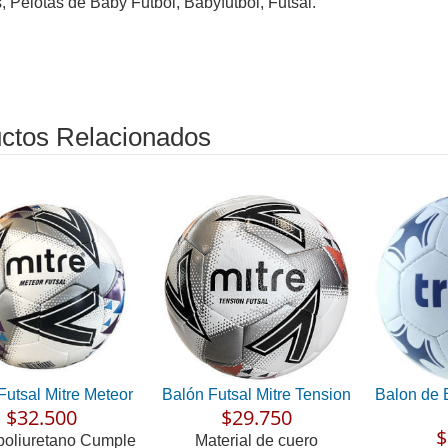
, Pelotas de Baby Futbol, Babyfutbol, Futsal.
ctos Relacionados
Futsal Mitre Meteor
Balón Futsal Mitre Tension
Balon de 
$32.500
$29.750
$
poliuretano Cumple
Material de cuero