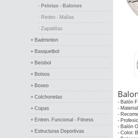
· Pelotas - Balones
· Redes - Mallas
· Zapatillas
+ Badminton
+ Basquetbol
+ Beisbol
+ Bolsos
+ Boxeo
Balon
+ Colchonetas
- Balón 
- Materi
+ Copas
- Recomen
+ Entren. Funcional - Fitness
- Profesi
- Balón O
+ Estructuras Deportivas
- Color: 