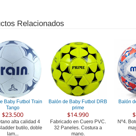
ctos Relacionados
e Baby Futbol Train
Balón de Baby Futbol DRB
Balón d
Tango
prime
$23.500
$14.990
$
tano alta calidad 4
Fabricado en Cuero PVC.
Nº4. Bot
ladder butilo, doble
32 Paneles. Costura a
may
lam...
mano.