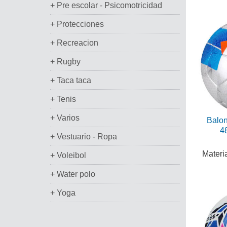
+ Pre escolar - Psicomotricidad
+ Protecciones
+ Recreacion
+ Rugby
+ Taca taca
+ Tenis
+ Varios
Balon
4
+ Vestuario - Ropa
Materi
+ Voleibol
+ Water polo
+ Yoga