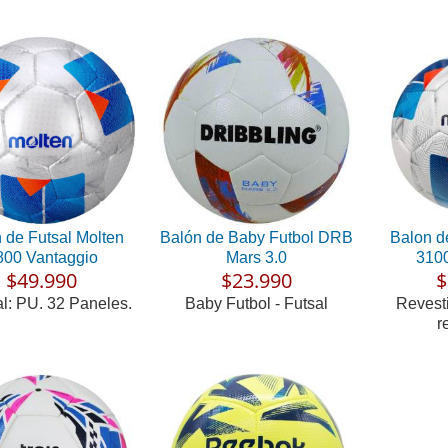
 de Futsal Molten
Balón de Baby Futbol DRB
Balon d
800 Vantaggio
Mars 3.0
3100
$49.990
$23.990
$
al: PU. 32 Paneles.
Baby Futbol - Futsal
Revest
r