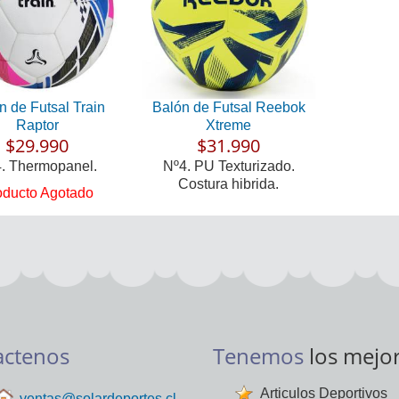
n de Futsal Train
Balón de Futsal Reebok
Raptor
Xtreme
$29.990
$31.990
. Thermopanel.
Nº4. PU Texturizado.
Costura hibrida.
oducto Agotado
actenos
Tenemos
los mejo
Articulos Deportivos
ventas@solardeportes.cl