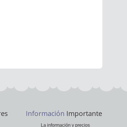
res
Información
Importante
La información y precios