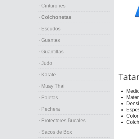
· Cinturones
· Colchonetas
· Escudos
· Guantes
· Guantillas
· Judo
Tata
· Karate
· Muay Thai
Medid
Materi
· Paletas
Densi
· Pechera
Espes
Color 
· Protectores Bucales
Colch
· Sacos de Box