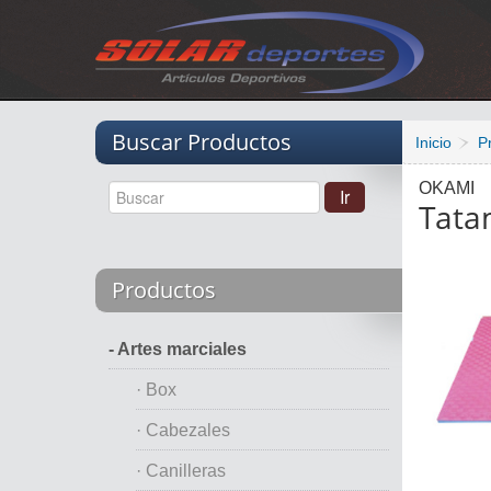
Vacio
Buscar Productos
Inicio
P
OKAMI
Tata
Productos
- Artes marciales
· Box
· Cabezales
· Canilleras