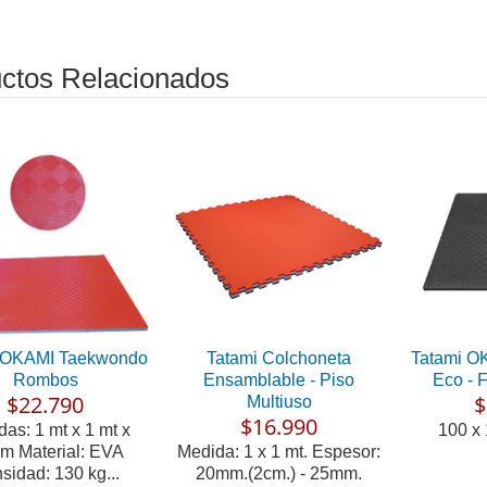
ctos Relacionados
 OKAMI Taekwondo
Tatami Colchoneta
Tatami O
Rombos
Ensamblable - Piso
Eco - 
$22.790
$
Multiuso
$16.990
as: 1 mt x 1 mt x
100 x 
m Material: EVA
Medida: 1 x 1 mt. Espesor:
sidad: 130 kg...
20mm.(2cm.) - 25mm.