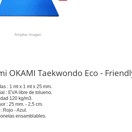
Ampliar Imagen
mi OKAMI Taekwondo Eco - Friendl
as : 1 mt x 1 mt x 25 mm.
al : EVA libre de tolueno.
dad 120 kg/m3.
or : 25 mm. - 2,5 cm.
: Rojo - Azul.
onetas ensamblables.