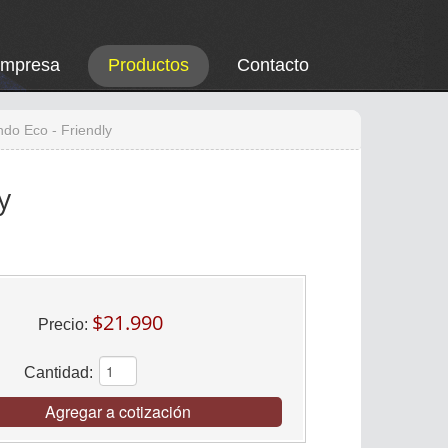
Empresa
Productos
Contacto
o Eco - Friendly
y
$21.990
Precio:
Cantidad:
Agregar a cotización