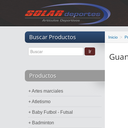
Vacio
Buscar Productos
Inicio
P
Guan
Productos
+ Artes marciales
+ Atletismo
+ Baby Futbol - Futsal
+ Badminton