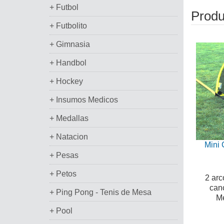
+ Futbol
Produ
+ Futbolito
+ Gimnasia
+ Handbol
+ Hockey
+ Insumos Medicos
+ Medallas
+ Natacion
Mini 
+ Pesas
+ Petos
2 arc
canc
+ Ping Pong - Tenis de Mesa
Me
+ Pool