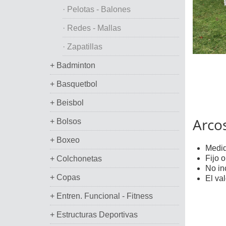
· Pelotas - Balones
· Redes - Mallas
· Zapatillas
+ Badminton
+ Basquetbol
+ Beisbol
Arco
+ Bolsos
+ Boxeo
Medid
Fijo 
+ Colchonetas
No in
+ Copas
El val
+ Entren. Funcional - Fitness
+ Estructuras Deportivas