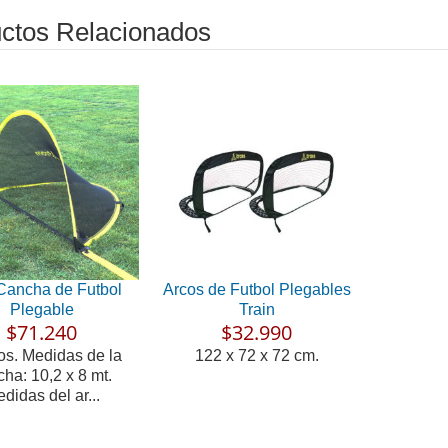
ctos Relacionados
Cancha de Futbol
Arcos de Futbol Plegables
Plegable
Train
$71.240
$32.990
os. Medidas de la
122 x 72 x 72 cm.
ha: 10,2 x 8 mt.
didas del ar...