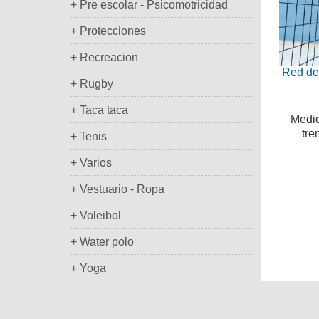
+ Pre escolar - Psicomotricidad
+ Protecciones
+ Recreacion
Red de
+ Rugby
+ Taca taca
Medid
tre
+ Tenis
+ Varios
+ Vestuario - Ropa
+ Voleibol
+ Water polo
+ Yoga