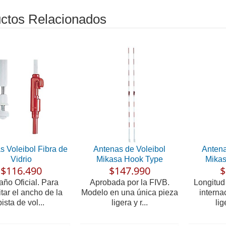
ctos Relacionados
s Voleibol Fibra de
Antenas de Voleibol
Antena
Vidrio
Mikasa Hook Type
Mikas
$116.490
$147.990
$
ño Oficial. Para
Aprobada por la FIVB.
Longitud
itar el ancho de la
Modelo en una única pieza
interna
pista de vol...
ligera y r...
lig