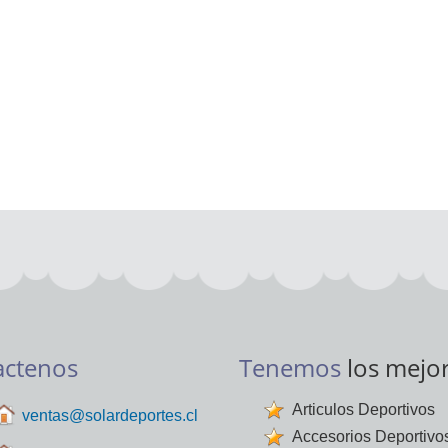
actenos
Tenemos
los mejo
Articulos Deportivos
ventas@solardeportes.cl
Accesorios Deportivo