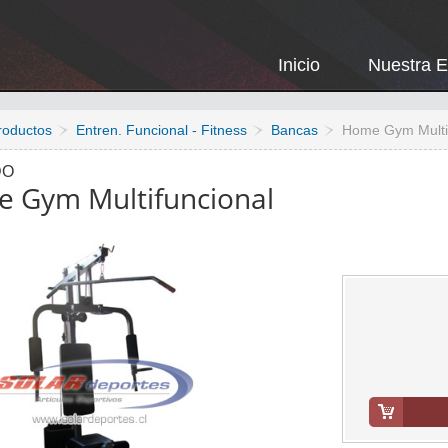
Inicio
Nuestra 
roductos
Entren. Funcional - Fitness
Bancas
Home Gym Multi
DO
 Gym Multifuncional