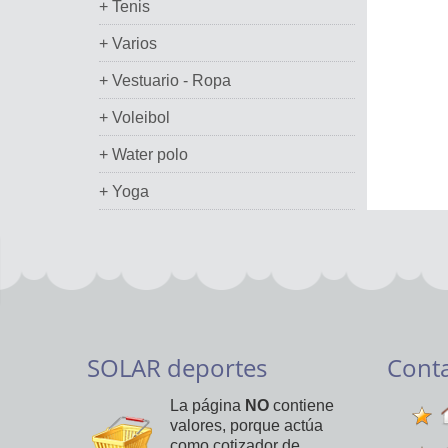
+ Tenis
+ Varios
+ Vestuario - Ropa
+ Voleibol
+ Water polo
+ Yoga
SOLAR deportes
Cont
La página
NO
contiene
valores, porque actúa
como cotizador de