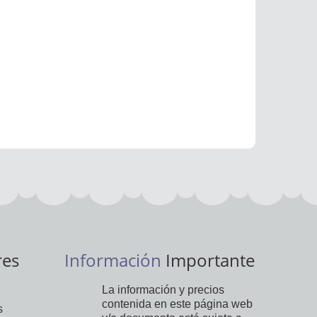
res
Información
Importante
La información y precios
contenida en este página web
s