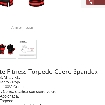
Ampliar Imagen
te Fitness Torpedo Cuero Spandex
 S, M, L y XL.
 Negro - Rojo.
l : 100% Cuero.
: Correa elástica con cierre velcro.
 Acolchada.
 Torpedo.