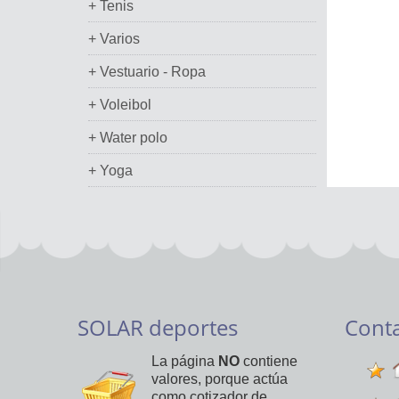
+ Tenis
+ Varios
+ Vestuario - Ropa
+ Voleibol
+ Water polo
+ Yoga
SOLAR deportes
Cont
La página
NO
contiene
valores, porque actúa
como cotizador de