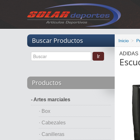
Vacio
Buscar Productos
Inicio
P
ADIDAS
Escu
Productos
- Artes marciales
· Box
· Cabezales
· Canilleras