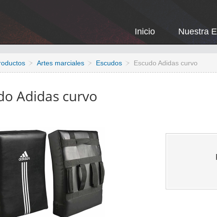
Inicio
Nuestra 
roductos
Artes marciales
Escudos
Escudo Adidas curvo
do Adidas curvo