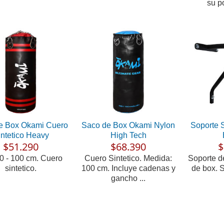
su po
e Box Okami Cuero
Saco de Box Okami Nylon
Soporte 
intetico Heavy
High Tech
$51.290
$68.390
$
80 - 100 cm. Cuero
Cuero Sintetico. Medida:
Soporte d
sintetico.
100 cm. Incluye cadenas y
de box. 
gancho ...