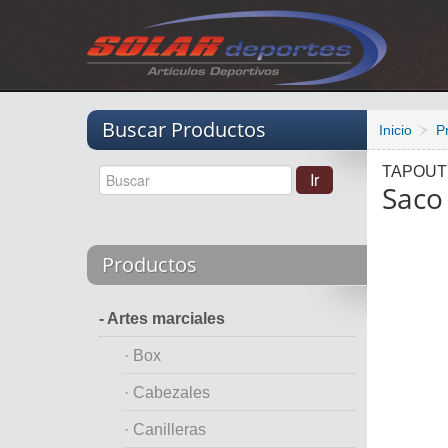
Vacio
Buscar Productos
Inicio
P
TAPOUT
Saco
Productos
- Artes marciales
· Box
· Cabezales
· Canilleras