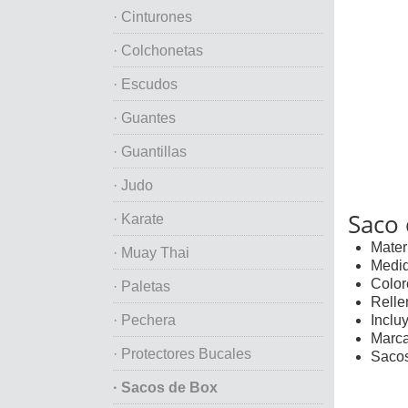
· Cinturones
· Colchonetas
· Escudos
· Guantes
· Guantillas
· Judo
Saco
· Karate
Materi
· Muay Thai
Medid
Color
· Paletas
Rellen
· Pechera
Inclu
Marca
· Protectores Bucales
Sacos
· Sacos de Box