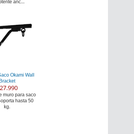
tente anc...
Saco Okami Wall
Bracket
27.990
e muro para saco
Soporta hasta 50
kg.