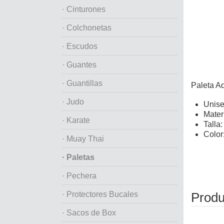
· Cinturones
· Colchonetas
· Escudos
· Guantes
· Guantillas
Paleta A
· Judo
Unise
Mater
· Karate
Talla
Color
· Muay Thai
· Paletas
· Pechera
· Protectores Bucales
Produ
· Sacos de Box