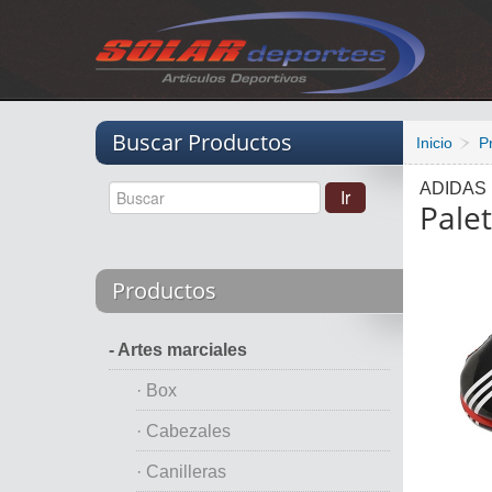
Vacio
Buscar Productos
Inicio
P
ADIDAS
Pale
Productos
- Artes marciales
· Box
· Cabezales
· Canilleras